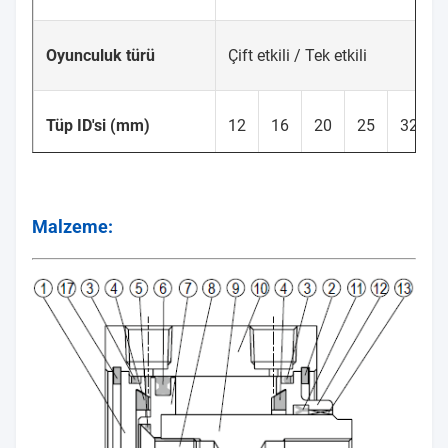
Oyunculuk türü
Çift etkili / Tek etkili
Tüp ID'si (mm)
12
16
20
25
32
Bağlantı noktası
M5 × 0,8
Kc1/8
boyutu
Malzeme:
Orta
Hava
Çalışma
Çift etkili
0,05~1
0,03~1
0,02~
basıncı
aralığı
Tek
0,2~1
0,15~1
0,1~1
(MPa)
oyunculuk