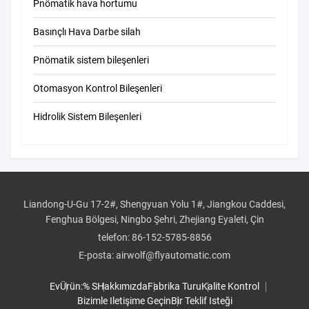
Pnömatik hava hortumu
Basınçlı Hava Darbe silah
Pnömatik sistem bileşenleri
Otomasyon Kontrol Bileşenleri
Hidrolik Sistem Bileşenleri
Liandong-U-Gu 17-2#, Shengyuan Yolu 1#, Jiangkou Caddesi,
Fenghua Bölgesi, Ningbo Şehri, Zhejiang Eyaleti, Çin
telefon:
86-152-5785-8856
E-posta:
airwolf@flyautomatic.com
Ev
Ürün:% S
Hakkımızda
Fabrika Turu
Kalite Kontrol
Bizimle Iletişime Geçin
Bir Teklif Isteği