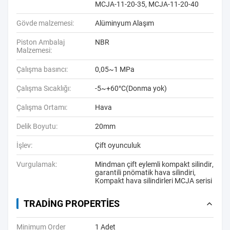
MCJA-11-20-35, MCJA-11-20-40
Gövde malzemesi:
Alüminyum Alaşım
Piston Ambalaj
NBR
Malzemesi:
Çalışma basıncı:
0,05~1 MPa
Çalışma Sıcaklığı:
-5~+60°C(Donma yok)
Çalışma Ortamı:
Hava
Delik Boyutu:
20mm
İşlev:
Çift oyunculuk
Vurgulamak:
Mindman çift eylemli kompakt silindir
,
garantili pnömatik hava silindiri
,
Kompakt hava silindirleri MCJA serisi
TRADING PROPERTIES
Minimum Order
1 Adet