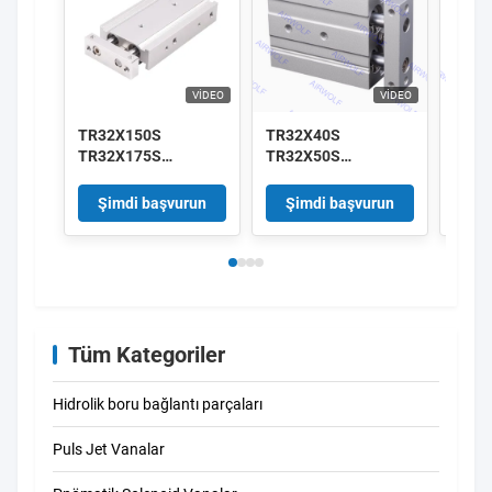
VIDEO
VIDEO
TR32X150S
TR32X40S
AirT
TR32X175S
TR32X50S
TR32
TR32X200S TR
TR32X60S
TR32
Serisi AirTAC Çift
TR32X70S TR Serisi
TR32
Şimdi başvurun
Şimdi başvurun
Şi
Eylemli Çift Çubuk
AirTAC Çifte Eylemli
Çift E
Silindir
Çift Çubuklı Silindir
Çubuk
Tüm Kategoriler
Hidrolik boru bağlantı parçaları
Puls Jet Vanalar