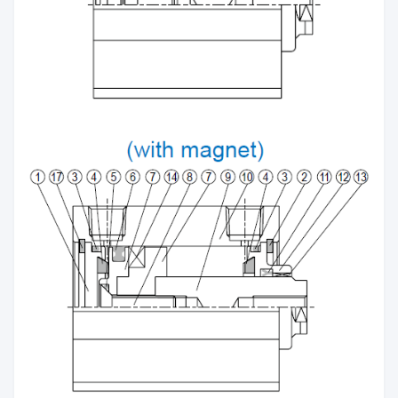
Kanıt basıncı
1,5 MPa
Ortam sıcaklığı
-5°C~+60°C (Donma yok)
Mevcut hız aralığı
50~500 mm/sn