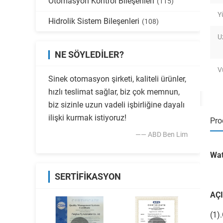
Otomasyon Kontrol Bileşenleri
(115)
Y
Hidrolik Sistem Bileşenleri
(108)
U
NE SÖYLEDILER?
V
Sinek otomasyon şirketi, kaliteli ürünler,
hızlı teslimat sağlar, biz çok memnun,
biz sizinle uzun vadeli işbirliğine dayalı
ilişki kurmak istiyoruz!
Pro
—— ABD Ben Lim
Wat
SERTIFIKASYON
AÇ
(1)