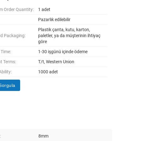
 Order Quantity:
1 adet
Pazarlık edilebilir
Plastik çanta, kutu, karton,
d Packaging:
paletler, ya da müşterinin ihtiyaç
göre
 Time:
1-30 işgünü içinde ödeme
t Terms:
T/t, Western Union
bility:
1000 adet
Sorgula
:
8mm