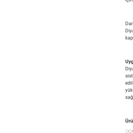
Dar
Diy
kap
Uy
Diy
sis
edi
yük
sağ
Ürü