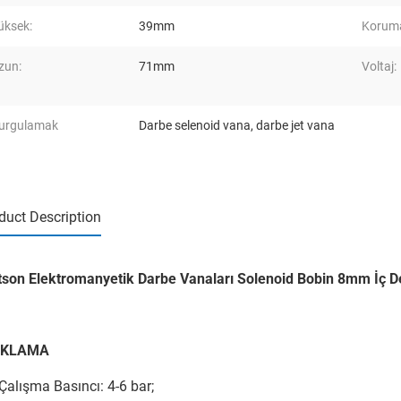
üksek:
39mm
Koruma 
zun:
71mm
Voltaj:
urgulamak
Darbe selenoid vana
,
darbe jet vana
duct Description
son Elektromanyetik Darbe Vanaları Solenoid Bobin 8mm İç D
IKLAMA
.Çalışma Basıncı: 4-6 bar;