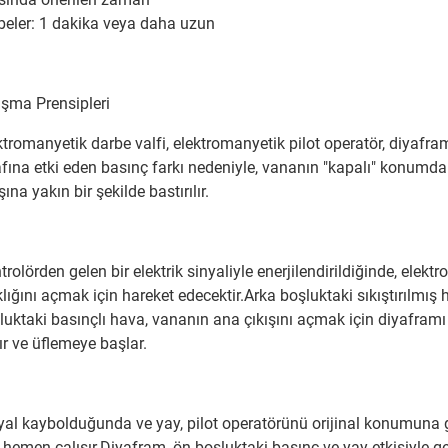
beler: 1 dakika veya daha uzun
ışma Prensipleri
ktromanyetik darbe valfi, elektromanyetik pilot operatör, diyafr
afına etki eden basınç farkı nedeniyle, vananın "kapalı" konumd
şına yakın bir şekilde bastırılır.
trolörden gelen bir elektrik sinyaliyle enerjilendirildiğinde, el
klığını açmak için hareket edecektir.Arka boşluktaki sıkıştırılmış h
luktaki basınçlı hava, vananın ana çıkışını açmak için diyaframı
lır ve üflemeye başlar.
yal kaybolduğunda ve yay, pilot operatörünü orijinal konumuna
n hemen çalışır.Diyafram, ön boşluktaki basınç ve yay etkisiyle ge