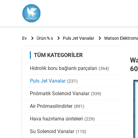
Ev
Ürün:% s
Puls Jet Vanalar
Watson Elektroma
TÜM KATEGORILER
Wa
6
Hidrolik boru bağlantı parçaları
(364)
Puls Jet Vanalar
(231)
Pnömatik Solenoid Vanalar
(539)
Air Pnömasilindirler
(891)
Hava hazırlama üniteleri
(229)
Su Solenoid Vanalar
(110)