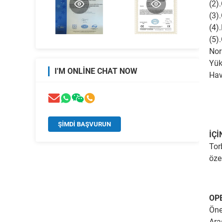
(2)
(3)
(4)
(5)
Nor
Yük
I'M ONLINE CHAT NOW
Hav
ŞIMDI BAŞVURUN
İÇ
Torb
özel
OP
Öne
Ara