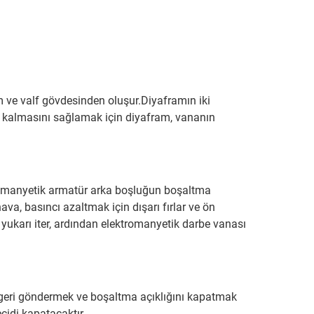
am ve valf gövdesinden oluşur.Diyaframın iki
a kalmasını sağlamak için diyafram, vananın
ektromanyetik armatür arka boşluğun boşaltma
ava, basıncı azaltmak için dışarı fırlar ve ön
 yukarı iter, ardından elektromanyetik darbe vanası
 geri göndermek ve boşaltma açıklığını kapatmak
çidi kapatacaktır.