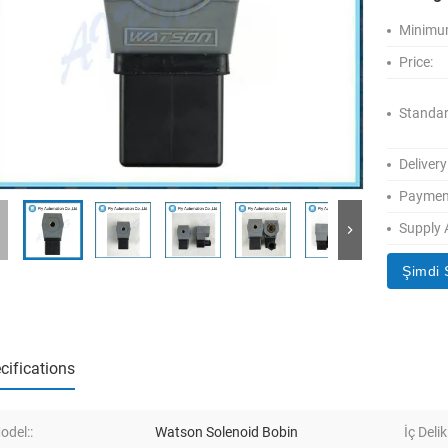
Minimum
Price:
Standar
Delivery
Paymen
Supply A
Şimdi 
cifications
odel::
Watson Solenoid Bobin
İç Delik