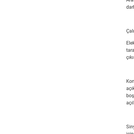
dar
Çal
Ele
tar
çıkı
Kon
açı
boş
açı
Sin
içi