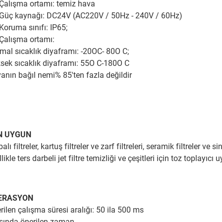
.Çalışma ortamı: temiz hava
.Güç kaynağı: DC24V (AC220V / 50Hz - 240V / 60Hz)
.Koruma sınıfı: IP65;
.Çalışma ortamı:
mal sıcaklık diyaframı: -20OC- 80O C;
sek sıcaklık diyaframı: 55O C-180O C
anın bağıl nemi% 85'ten fazla değildir
İN UYGUN
alı filtreler, kartuş filtreler ve zarf filtreleri, seramik filtreler ve
likle ters darbeli jet filtre temizliği ve çeşitleri için toz toplayıcı
ERASYON
rilen çalışma süresi aralığı: 50 ila 500 ms
sında önerilen zaman