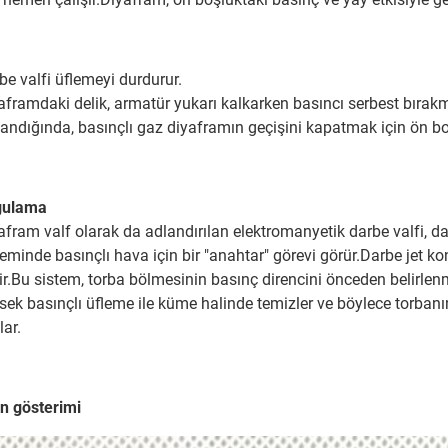
be valfi üflemeyi durdurur.
aframdaki delik, armatür yukarı kalkarken basıncı serbest bırak
andığında, basınçlı gaz diyaframın geçişini kapatmak için ön bo
gulama
afram valf olarak da adlandırılan elektromanyetik darbe valfi, dar
teminde basınçlı hava için bir "anahtar" görevi görür.Darbe jet kont
lir.Bu sistem, torba bölmesinin basınç direncini önceden belirlenmi
sek basınçlı üfleme ile küme halinde temizler ve böylece torbanın
lar.
n gösterimi