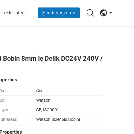
r Teklif Isteği
Şimdi başvurun
d Bobin 8mm İç Delik DC24V 240V /
operties
eri:
Çin
dı:
Watson
asyon:
CE, ISO9001
Numarası:
Watson Solenoid Bobini
Properties