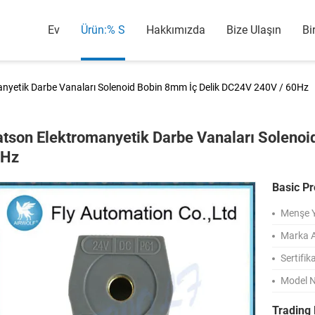
Ev
Ürün:% S
Hakkımızda
Bize Ulaşın
Bi
nyetik Darbe Vanaları Solenoid Bobin 8mm İç Delik DC24V 240V / 60Hz
tson Elektromanyetik Darbe Vanaları Solenoi
0Hz
Basic Pr
Menşe Y
Marka A
Sertifik
Model 
Trading 