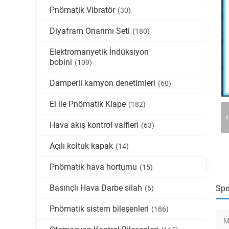
Pnömatik Vibratör
(30)
Diyafram Onarımı Seti
(180)
Elektromanyetik İndüksiyon
bobini
(109)
Damperli kamyon denetimleri
(60)
El ile Pnömatik Klape
(182)
Hava akış kontrol valfleri
(63)
Açılı koltuk kapak
(14)
Pnömatik hava hortumu
(15)
Basınçlı Hava Darbe silah
Spe
(6)
Pnömatik sistem bileşenleri
(186)
M