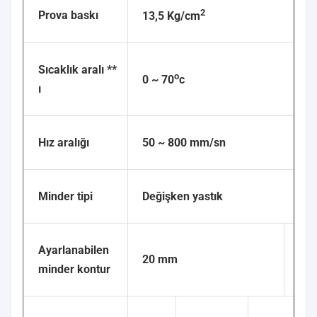
2
Prova baskı
13,5 Kg/cm
Sıcaklık aralı **
o
0 ~ 70
c
ı
Hız aralığı
50 ~ 800 mm/sn
Minder tipi
Değişken yastık
Ayarlanabilen
20 mm
26
minder kontur