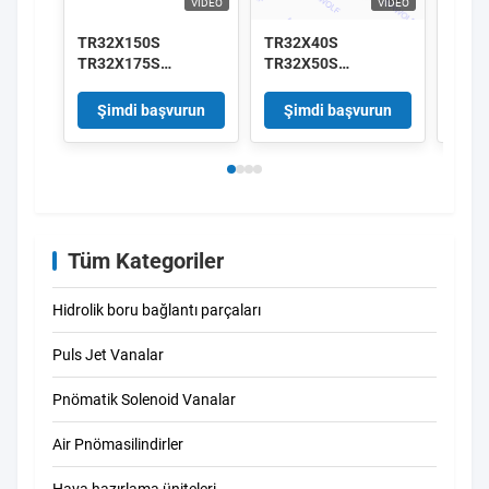
VIDEO
VIDEO
TR32X150S
TR32X40S
AirT
TR32X175S
TR32X50S
TR32
TR32X200S TR
TR32X60S
TR32
Serisi AirTAC Çift
TR32X70S TR Serisi
TR32
Şimdi başvurun
Şimdi başvurun
Şi
Eylemli Çift Çubuk
AirTAC Çifte Eylemli
Çift E
Silindir
Çift Çubuklı Silindir
Çubuk
Tüm Kategoriler
Hidrolik boru bağlantı parçaları
Puls Jet Vanalar
Pnömatik Solenoid Vanalar
Air Pnömasilindirler