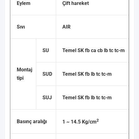
Eylem
Çift hareket
Sıvı
AIR
SU
Temel SK fb ca cb lb tc tc-m
Montaj
SUD
Temel SK fb lb tc tc-m
tipi
SUJ
Temel SK fb lb tc tc-m
2
Basınç aralığı
1 ~ 14.5 Kg/cm