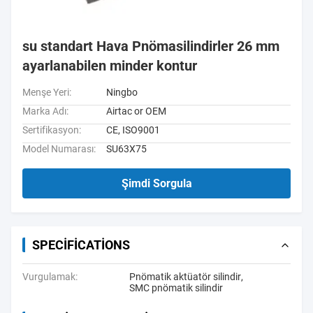
su standart Hava Pnömasilindirler 26 mm
ayarlanabilen minder kontur
Menşe Yeri:
Ningbo
Marka Adı:
Airtac or OEM
Sertifikasyon:
CE, ISO9001
Model Numarası:
SU63X75
Şimdi Sorgula
SPECIFICATIONS
Vurgulamak:
Pnömatik aktüatör silindir
,
SMC pnömatik silindir