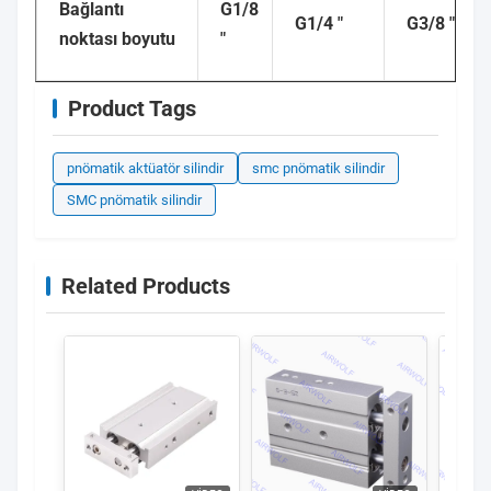
Bağlantı
G1/8
G1/4 "
G3/8 "
noktası boyutu
"
Product Tags
pnömatik aktüatör silindir
smc pnömatik silindir
SMC pnömatik silindir
Related Products