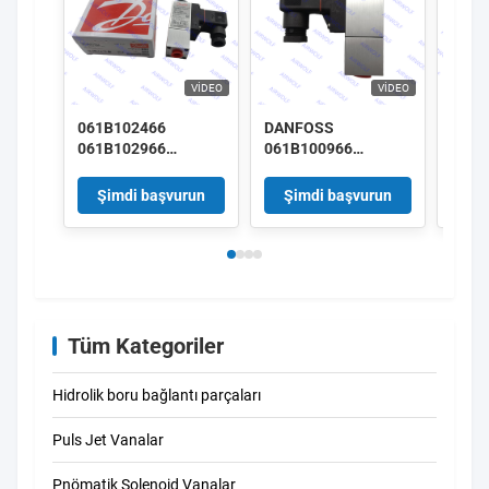
VIDEO
VIDEO
061B102466
DANFOSS
061B
061B102966
061B100966
061B
061B103066
061B101766
061B
DANFOSS Basınç
061B102366 Basınç
DANF
Şimdi başvurun
Şimdi başvurun
Şi
Değiştiricisi
anahtarı
Değiş
MBC5000/5100
MBC5000/5100
MBC5
Tüm Kategoriler
Hidrolik boru bağlantı parçaları
Puls Jet Vanalar
Pnömatik Solenoid Vanalar