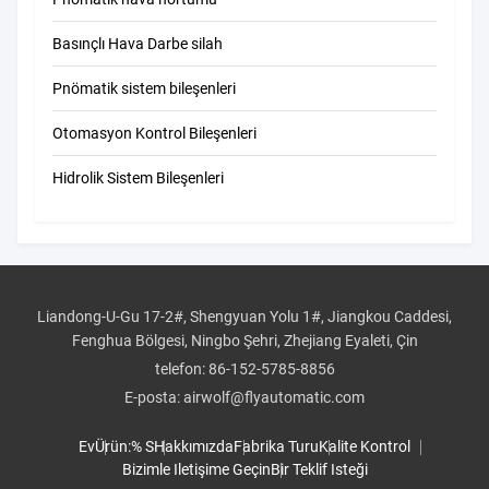
Basınçlı Hava Darbe silah
Pnömatik sistem bileşenleri
Otomasyon Kontrol Bileşenleri
Hidrolik Sistem Bileşenleri
Liandong-U-Gu 17-2#, Shengyuan Yolu 1#, Jiangkou Caddesi,
Fenghua Bölgesi, Ningbo Şehri, Zhejiang Eyaleti, Çin
telefon:
86-152-5785-8856
E-posta:
airwolf@flyautomatic.com
Ev
Ürün:% S
Hakkımızda
Fabrika Turu
Kalite Kontrol
Bizimle Iletişime Geçin
Bir Teklif Isteği