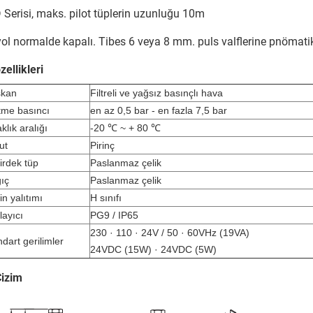
D Serisi, maks. pilot tüplerin uzunluğu 10m
 yol normalde kapalı. Tibes 6 veya 8 mm. puls valflerine pnömatik 
zellikleri
şkan
Filtreli ve yağsız basınçlı hava
etme basıncı
en az 0,5 bar - en fazla 7,5 bar
klık aralığı
-20 ℃ ~ + 80 ℃
ut
Pirinç
irdek tüp
Paslanmaz çelik
gıç
Paslanmaz çelik
n yalıtımı
H sınıfı
layıcı
PG9 / IP65
230 · 110 · 24V / 50 · 60VHz (19VA)
dart gerilimler
24VDC (15W) · 24VDC (5W)
Çizim