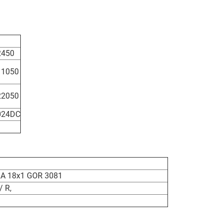
2450
11050
22050
024DC
A 18x1 GOR 3081
 R,