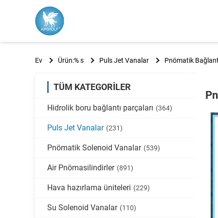
Ev
Ürün:% s
Puls Jet Vanalar
Pnömatik Bağlantı
TÜM KATEGORILER
Pn
Hidrolik boru bağlantı parçaları
(364)
Puls Jet Vanalar
(231)
Pnömatik Solenoid Vanalar
(539)
Air Pnömasilindirler
(891)
Hava hazırlama üniteleri
(229)
Su Solenoid Vanalar
(110)