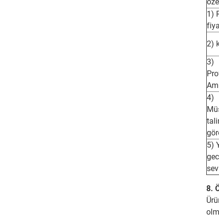
özel
1) 
fiy
2) k
3)
Pro
Am
4)
Müş
tal
gör
5) 
ge
sev
8. 
Ürü
olm