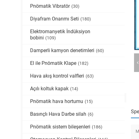
Pnömatik Vibratör
(30)
Diyafram Onarımı Seti
(180)
Elektromanyetik İndüksiyon
bobini
(109)
Damperli kamyon denetimleri
(60)
El ile Pnömatik Klape
(182)
Hava akış kontrol valfleri
(63)
Açılı koltuk kapak
(14)
Pnömatik hava hortumu
(15)
Spe
Basınçlı Hava Darbe silah
(6)
Pnömatik sistem bileşenleri
(186)
M