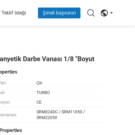
r Teklif Isteği
Şimdi başvurun
manyetik Darbe Vanası 1/8 "Boyut
operties
eri:
Çin
dı:
TURBO
asyon:
CE
SRM024DC / SRM11050 /
Numarası:
SRM22050
Properties