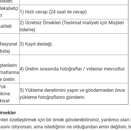
likleri:
Rekabetçi
1) Hızlı cevap (24 saat ile cevap)
at
2) Ücretsiz Örnekleri (Teslimat maliyeti için Müşteri
aliteli
ödeme)
fesyonel
3) Kayıt desteği.
balaj
terilerin
4) Üretim sırasında fotoğraflar / videolar mevcuttur.
imatlarına
e üretin
Yok
5) Yükleme denetimini yapın ve göndermeden önce
cikme
yükleme fotoğraflarını gönderin.
kiyat
Örnekler
nleri özelleştirmek için bir örnek gönderebilirsiniz, yardımcı o
asını istiyorsan, ama istediğinin ne olduğundan emin değilsin, bu