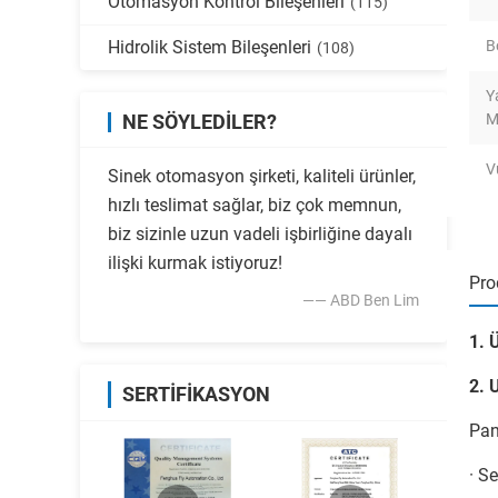
Otomasyon Kontrol Bileşenleri
(115)
Hidrolik Sistem Bileşenleri
B
(108)
Y
NE SÖYLEDILER?
M
V
Sinek otomasyon şirketi, kaliteli ürünler,
hızlı teslimat sağlar, biz çok memnun,
biz sizinle uzun vadeli işbirliğine dayalı
ilişki kurmak istiyoruz!
Pro
—— ABD Ben Lim
1. 
2. 
SERTIFIKASYON
Pan
· S