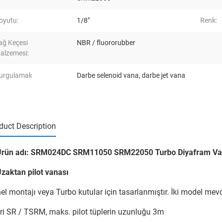
oyutu:
1/8"
Renk:
ağ Keçesi
NBR / fluororubber
alzemesi:
urgulamak
Darbe selenoid vana
,
darbe jet vana
duct Description
Ürün adı: SRM024DC SRM11050 SRM22050 Turbo Diyafram Vana
Uzaktan pilot vanası
el montajı veya Turbo kutular için tasarlanmıştır. İki model mevc
eri SR / TSRM, maks. pilot tüplerin uzunluğu 3m