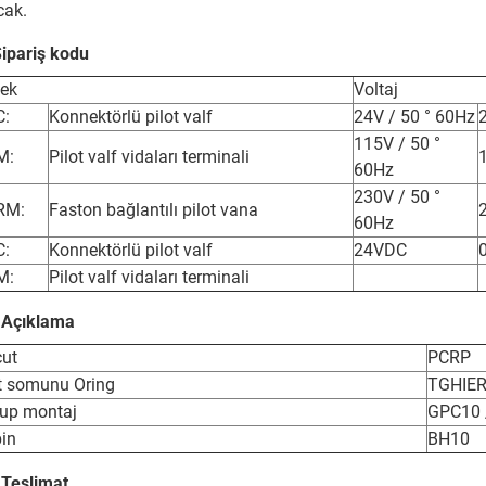
cak.
Sipariş kodu
ek
Voltaj
C:
Konnektörlü pilot valf
24V / 50 ° 60Hz
115V / 50 °
M:
Pilot valf vidaları terminali
60Hz
230V / 50 °
RM:
Faston bağlantılı pilot vana
60Hz
C:
Konnektörlü pilot valf
24VDC
M:
Pilot valf vidaları terminali
 Açıklama
ut
PCRP
it somunu Oring
TGHIER
up montaj
GPC10 /
in
BH10
 Teslimat