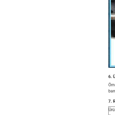
6. 
Örn
ban
7. 
Ür