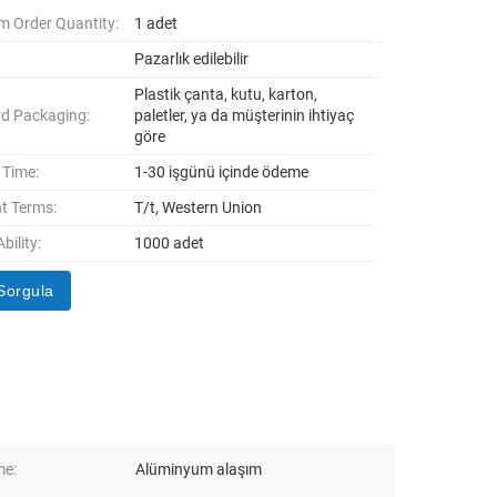
 Order Quantity:
1 adet
Pazarlık edilebilir
Plastik çanta, kutu, karton,
d Packaging:
paletler, ya da müşterinin ihtiyaç
göre
 Time:
1-30 işgünü içinde ödeme
t Terms:
T/t, Western Union
bility:
1000 adet
Sorgula
me:
Alüminyum alaşım