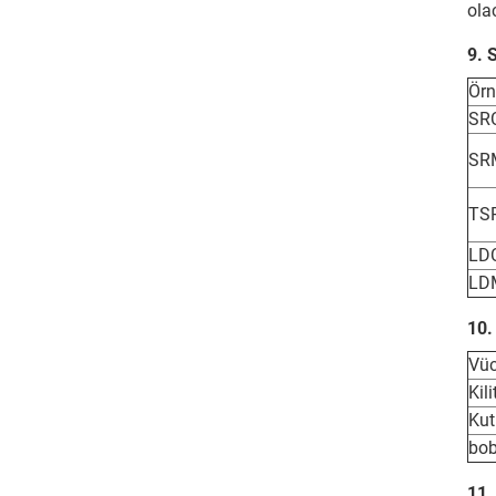
ola
9. 
Örn
SR
SR
TS
LD
LD
10.
Vüc
Kil
Kut
bob
11.