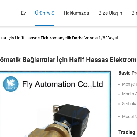
Ev
Ürün:% S
Hakkımızda
Bize Ulaşın
Bi
lar İçin Hafif Hassas Elektromanyetik Darbe Vanası 1/8 "Boyut
ömatik Bağlantılar İçin Hafif Hassas Elektro
Basic Pr
Menşe Y
Marka A
Sertifik
Model 
Trading 