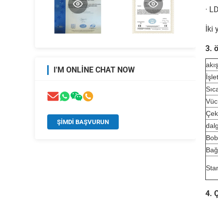
· L
İki
3. ö
akı
I'M ONLINE CHAT NOW
İşl
Sıca
Vüc
Çek
ŞIMDI BAŞVURUN
dal
Bobi
Bağ
Stan
4. 