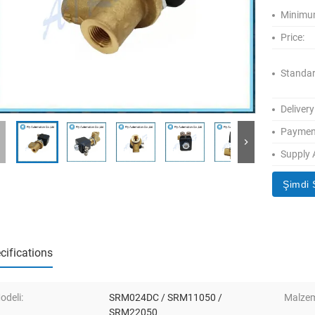
Minimum
Price:
Standar
Delivery
Paymen
Supply A
Şimdi 
cifications
odeli:
SRM024DC / SRM11050 /
Malze
SRM22050