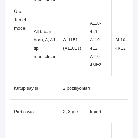
Ürün
Temel
A110-
model
Alt taban
4E1
boru, A, AJ
A111E1
A110-
AL10-
tip
(A110E1)
4E2
4KE2
manifoldlar
A110-
4ME2
Kutup sayısı
2 pozisyonları
Port sayısı
2, 3 port
5 port