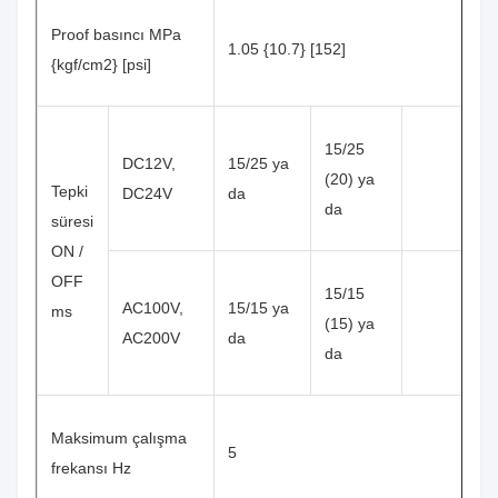
Proof basıncı MPa
1.05 {10.7} [152]
{kgf/cm2} [psi]
15/25
DC12V,
15/25 ya
(20) ya
Tepki
DC24V
da
da
süresi
ON /
OFF
15/15
AC100V,
15/15 ya
ms
(15) ya
AC200V
da
da
Maksimum çalışma
5
frekansı Hz