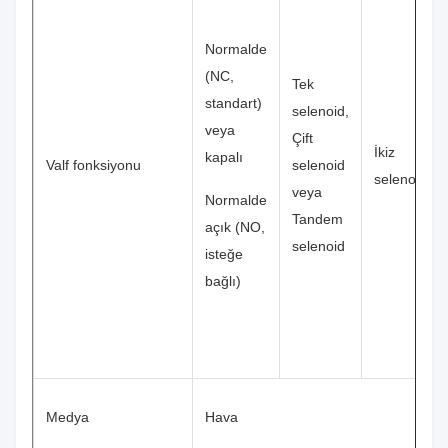
Normalde
(NC,
Tek
standart)
selenoid,
veya
Çift
İkiz
kapalı
Valf fonksiyonu
selenoid
selenoid
veya
Normalde
Tandem
açık (NO,
selenoid
isteğe
bağlı)
Medya
Hava