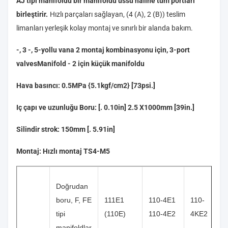
AJ tipi manifoldu bir manifoldu üssü haline tüm portları
birleştirir.
Hızlı parçaları sağlayan, (4 (A), 2 (B)) teslim
limanları yerleşik kolay montaj ve sınırlı bir alanda bakım.
-, 3 -, 5-yollu vana 2 montaj kombinasyonu için, 3-port
valvesManifold - 2 için küçük manifoldu
Hava basıncı: 0.5MPa {5.1kgf/cm2} [73psi.]
Iç çapı ve uzunluğu Boru: [. 0.10in] 2.5 X1000mm [39in.]
Silindir strok: 150mm [. 5.91in]
Montaj: Hızlı montaj TS4-M5
Doğrudan
boru, F, FE
111E1
110-4E1
110-
tipi
(110E)
110-4E2
4KE2
manifoldlar