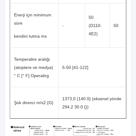
Enerji için minimum
50
süre
-
(D110-
50
4E2)
kendini tutma ms
Temperalire aralığı
(atoptere ve medya)
5-50 [41-122]
° C [° F] Operatirg
1373,0 (140.0} (eksenel yönde
Şok direnci m/s2 {G}
294,2 30.0 {})