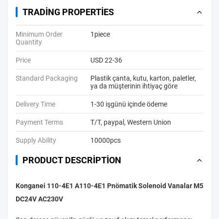
TRADING PROPERTIES
Minimum Order
1piece
Quantity
Price
USD 22-36
Standard Packaging
Plastik çanta, kutu, karton, paletler,
ya da müşterinin ihtiyaç göre
Delivery Time
1-30 işgünü içinde ödeme
Payment Terms
T/T, paypal, Western Union
Supply Ability
10000pcs
PRODUCT DESCRIPTION
Konganei 110-4E1 A110-4E1 Pnömatik Solenoid Vanalar M5
DC24V AC230V