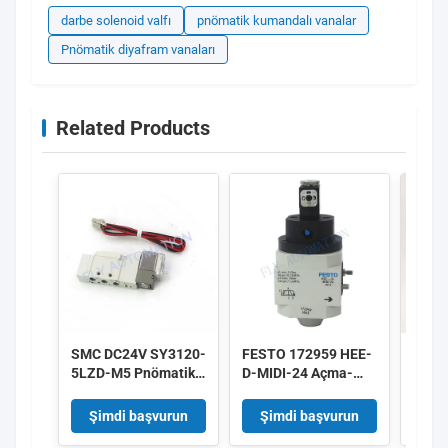
darbe solenoid valfı
pnömatik kumandalı vanalar
Pnömatik diyafram vanaları
Related Products
SMC DC24V SY3120-
FESTO 172959 HEE-
IMI 
5LZD-M5 Pnömatik
D-MIDI-24 Açma-
8010
Solenoid Valfler
Kapama Valfi
DC24
Düşük Güç 0.35W 5/2
172956 HEE-D-MINI-
Alüm
Şimdi başvurun
Şimdi başvurun
Şi
Yollu
24