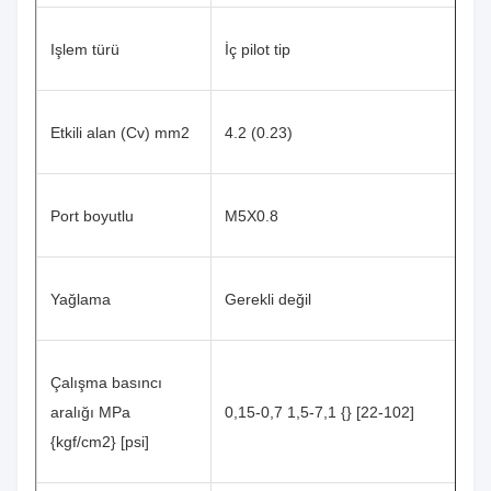
Işlem türü
İç pilot tip
Etkili alan (Cv) mm2
4.2 (0.23)
Port boyutlu
M5X0.8
Yağlama
Gerekli değil
Çalışma basıncı
aralığı MPa
0,15-0,7 1,5-7,1 {} [22-102]
{kgf/cm2} [psi]