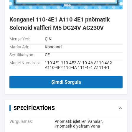
Konganei 110-4E1 A110 4E1 pnömatik
Solenoid valfleri M5 DC24V AC230V
Menşe Yeri:
ÇİN
Marka Adı:
Konganei
Sertifikasyon:
CE
Model Numarası:
110-4E1 110-4E2 A110-4A A110 4A2
A110-4E2 110-4A 111-4E1 A111-E1
Şimdi Sorgula
SPECIFICATIONS
Vurgulamak:
Pnömatik işletilen Vanalar
,
Pnömatik diyafram Vana