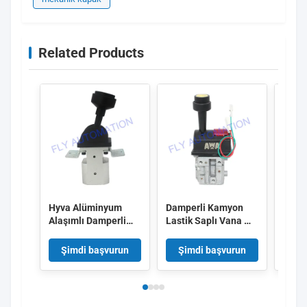
Related Products
Hyva Alüminyum
Damperli Kamyon
Manu
Alaşımlı Damperli
Lastik Saplı Vana M6
Kamy
Kamyon Montaj
Kontrol BKQF34-B
Vanas
Braketli Kontrol
14750650H
BKQF
Şimdi başvurun
Şimdi başvurun
Şi
Vanası
1475