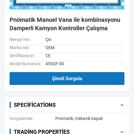
Pnömatik Manuel Vana ile kombinasyonu
Damperli Kamyon Kontroller Çalışma
Menşe Yeri:
Çin
Marka Adı:
OEM
Sertifikasyon:
CE
Model Numarası:
45SQF-00
Şimdi Sorgula
SPECIFICATIONS
Vurgulamak:
Pnömatik
,
mekanik kapak
TRADING PROPERTIES