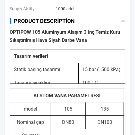
Supply Ability
1000 adet
PRODUCT DESCRIPTION
OPTIPOW 105 Alüminyum Alaşım 3 Inç Temiz Kuru
Sıkıştırılmış Hava Siyah Darbe Vana
Tasarım verileri
Statik basınç tasarımı
15 bar (1500 kPa)
Tasarım sıcaklığı
100 ° C
ALSTOM VANA PARAMETRESİ
Normal çalışma basıncı
<6 bar
model
105
135
Normal çalışma basıncı
3 bar sınırsız no
değişimi
Nominal çap
DN80
DN100
Normal çalışma sıcaklığı
50 ° C