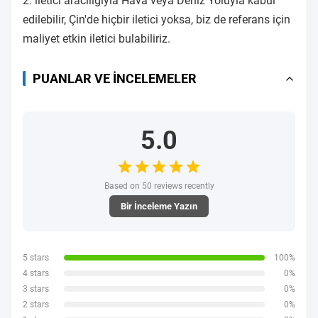
2. iletici aracılığıyla Hava veya Deniz Yoluyla kabul
edilebilir, Çin'de hiçbir iletici yoksa, biz de referans için
maliyet etkin iletici bulabiliriz.
PUANLAR VE İNCELEMELER
5.0
Based on 50 reviews recently
Bir İnceleme Yazın
5 stars
100%
4 stars
0%
3 stars
0%
2 stars
0%