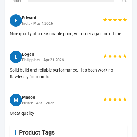
1 stars
0%
Edward
E
India · May 4.2026
Nice quality at a reasonable price, will order again next time
Logan
L
Philippines · Apr 21.2026
Solid build and reliable performance. Has been working
flawlessly for months
Mason
M
France · Apr 1.2026
Great quality
Product Tags