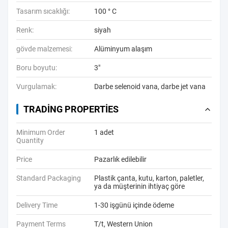
Tasarım sıcaklığı:
100 ° C
Renk:
siyah
gövde malzemesi:
Alüminyum alaşım
Boru boyutu:
3"
Vurgulamak:
Darbe selenoid vana
,
darbe jet vana
TRADING PROPERTIES
Minimum Order
1 adet
Quantity
Price
Pazarlık edilebilir
Standard Packaging
Plastik çanta, kutu, karton, paletler,
ya da müşterinin ihtiyaç göre
Delivery Time
1-30 işgünü içinde ödeme
Payment Terms
T/t, Western Union