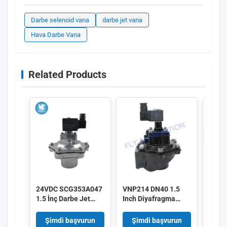
Darbe selenoid vana
darbe jet vana
Hava Darbe Vana
Related Products
24VDC SCG353A047
VNP214 DN40 1.5
Alst
1.5 İnç Darbe Jet
Inch Diyafragma
3 İnç
Vanaları
Valfları 220/50
Darbe
Alüminyum Dövme
V161
Şimdi başvurun
Şimdi başvurun
Şi