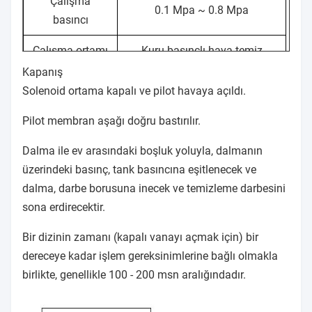
Çalışma
0.1 Mpa ~ 0.8 Mpa
basıncı
Çalışma ortamı
Kuru basınçlı hava temiz
Kapanış
Voltaj
DC24V ± 15%
Solenoid ortama kapalı ve pilot havaya açıldı.
Koruma sınıfı
IP65
Pilot membran aşağı doğru bastırılır.
Yalıtım sınıfı
'H
Dalma ile ev arasındaki boşluk yoluyla, dalmanın
üzerindeki basınç, tank basıncına eşitlenecek ve
Sıcaklık
-30 ℃ ~ 120 ℃
dalma, darbe borusuna inecek ve temizleme darbesini
derecesi
sona erdirecektir.
311.31 /
518,85 /
KV / CV
Bir dizinin zamanı (kapalı vanayı açmak için) bir
363.3
605.5
dereceye kadar işlem gereksinimlerine bağlı olmakla
Temizlik aralığı
72㎡
120㎡
birlikte, genellikle 100 - 200 msn aralığındadır.
Hizmet ömrü
1000000'den fazla kez