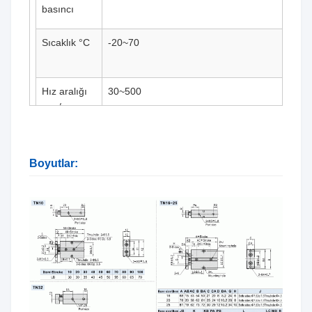
basıncı
Sıcaklık °C
-20~70
Hız aralığı
30~500
mm/sn
Ayarlanabilir
-5~0
strok mm
Boyutlar:
Strok
≤100+1,00>100+1,50
toleransı
Yastık tipi
Tampon
Dönmeyen
±0,4°
±0,3°
tolerans