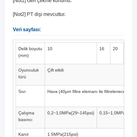
[Not1] Geri çekme konumu.
[Not2] PT dişi mevcuttur.
Veri sayfası:
Delik boyutu
10
16
20
25
(mm)
Oyunculuk
Çift etkili
türü
Sıvı
Hava (40μm filtre elemanı ile filtrelenecek)
Çalışma
0,2~1,0MPa(29~145psi)
0,15~1,0MPa(22~1
basıncı
Kanıt
1.5MPa(215psi)