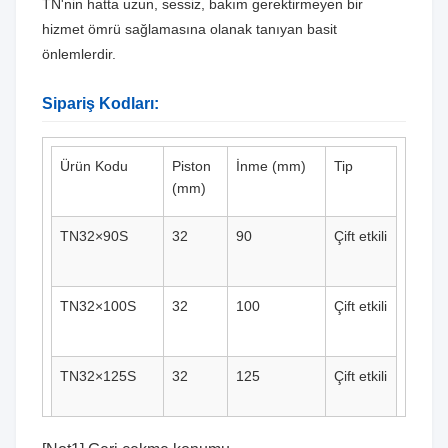
TN'nin hatta uzun, sessiz, bakım gerektirmeyen bir
hizmet ömrü sağlamasına olanak tanıyan basit
önlemlerdir.
Sipariş Kodları:
Ürün Kodu
Piston
İnme (mm)
Tip
(mm)
TN32×90S
32
90
Çift etkili
TN32×100S
32
100
Çift etkili
TN32×125S
32
125
Çift etkili