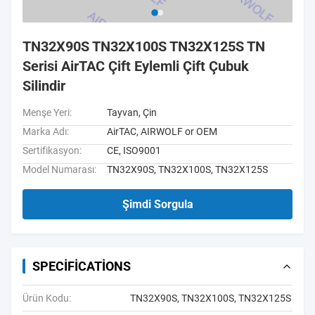
TN32X90S TN32X100S TN32X125S TN
Serisi AirTAC Çift Eylemli Çift Çubuk
Silindir
Menşe Yeri:
Tayvan, Çin
Marka Adı:
AirTAC, AIRWOLF or OEM
Sertifikasyon:
CE, ISO9001
Model Numarası:
TN32X90S, TN32X100S, TN32X125S
Şimdi Sorgula
SPECIFICATIONS
Ürün Kodu:
TN32X90S, TN32X100S, TN32X125S