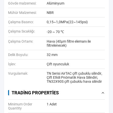
Gövde malzemesi:
Alüminyum
Mühür Malzemesi:
NBR
Çalışma Basıncı:
0,15~1,0MPa(22~145psi)
Çalışma Sıcaklığı:
-20 ~ 70 ℃
Çalışma Ortamı:
Hava (40μm filtre elemanı ile
filtrelenecek)
Delik Boyutu:
32 mm
İşlev:
Çift oyunculuk
Vurgulamak:
TN Serisi AirTAC çift çubuklu silindir
,
Çift Etkili Pnömatik Hava Silindiri
,
TN32X90S çift çubuklu hava silindir
TRADING PROPERTIES
Minimum Order
1 Adet
Quantity