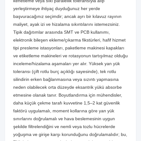
kenetleme veya sıkı paralellik toleransıyla alıp
yerleştirmeye ihtiyaç duyduğunuz her yerde
başvuracağınız seçimdir; ancak ayrı bir kılavuz rayının
maliyet, ayak izi ve hizalama sıkıntılarını istemezsiniz.
Tipik dağıtımlar arasında SMT ve PCB kullanımı,
elektronik bileşen ekleme/çıkarma fikstürleri, hafif hizmet
tipi presleme istasyonları, paketleme makinesi kapakları
ve etiketleme makineleri ve rotasyonun tartışılmaz olduğu
inceleme/hizalama aşamaları yer alır. Yüksek yan yük
toleransı (çift rotlu burç açıklığı sayesinde), tek rotlu
silindirin erken bağlanmasına veya sızıntı yapmasına
neden olabilecek orta düzeyde eksantrik yükü absorbe
etmesine olanak tanır. Boyutlandırma için mühendisler,
daha küçük çekme tarafı kuvvetine 1,5–2 kat güvenlik
faktörü uygulamalı, moment kollarına göre yan yük
sınırlarını doğrulamalı ve hava beslemesinin uygun
şekilde filtrelendiğini ve nemli veya tozlu hücrelerde
yoğuşma ve girişe karşı korunduğunu doğrulamalıdır; bu,