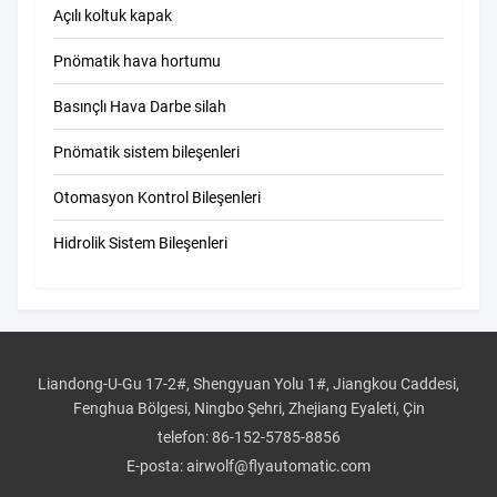
Açılı koltuk kapak
Pnömatik hava hortumu
Basınçlı Hava Darbe silah
Pnömatik sistem bileşenleri
Otomasyon Kontrol Bileşenleri
Hidrolik Sistem Bileşenleri
Liandong-U-Gu 17-2#, Shengyuan Yolu 1#, Jiangkou Caddesi,
Fenghua Bölgesi, Ningbo Şehri, Zhejiang Eyaleti, Çin
telefon:
86-152-5785-8856
E-posta:
airwolf@flyautomatic.com