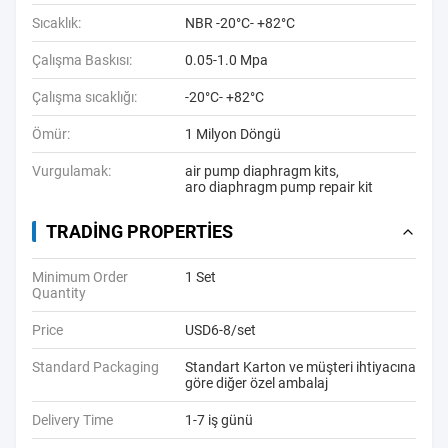
Sıcaklık:
NBR -20°C- +82°C
Çalışma Baskısı:
0.05-1.0 Mpa
Çalışma sıcaklığı:
-20°C- +82°C
Ömür:
1 Milyon Döngü
Vurgulamak:
air pump diaphragm kits
,
aro diaphragm pump repair kit
TRADING PROPERTIES
Minimum Order
1 Set
Quantity
Price
USD6-8/set
Standard Packaging
Standart Karton ve müşteri ihtiyacına
göre diğer özel ambalaj
Delivery Time
1-7 iş günü