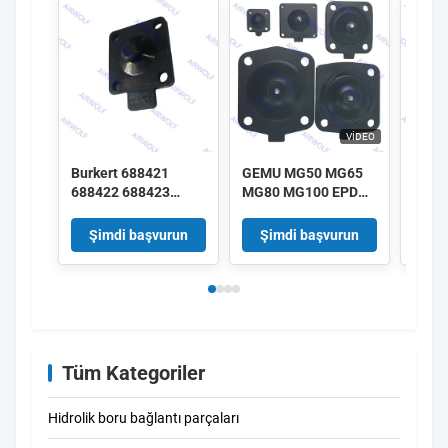
VIDEO
Burkert 688421
GEMU MG50 MG65
GEMU
688422 688423
MG80 MG100 EPDM
MG25
688424 DN25 EPDM
SGS FDA sınıfı GEMU
SGS F
Diyafram 2030A
Diyafragma Valfları
Diyaf
Şimdi başvurun
Şimdi başvurun
Şi
2030 Solenoid Valf
için Diyafragma
için 
Tamir Kütesi
kitleri
Tüm Kategoriler
Hidrolik boru bağlantı parçaları